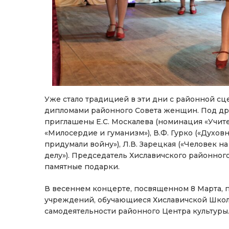
Уже стало традицией в эти дни с районной сц
дипломами районного Совета женщин. Под дру
приглашены Е.С. Москалева (номинация «Учител
«Милосердие и гуманизм»), В.Ф. Гурко («Духов
придумали войну»), Л.В. Зарецкая («Человек на
делу»). Председатель Хиславичского районног
памятные подарки.
В весеннем концерте, посвященном 8 Марта, 
учреждений, обучающиеся Хиславичской Школ
самодеятельности районного Центра культуры