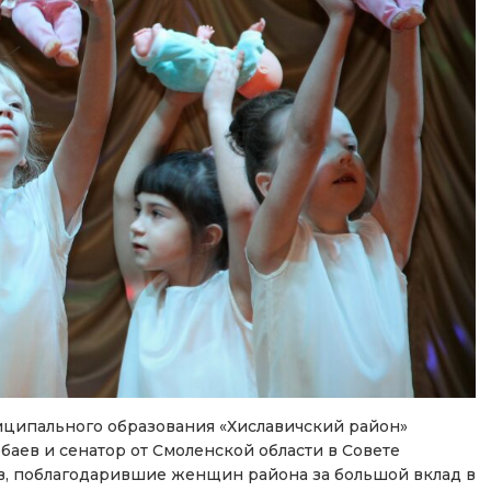
иципального образования «Хиславичский район»
аев и сенатор от Смоленской области в Совете
, поблагодарившие женщин района за большой вклад в