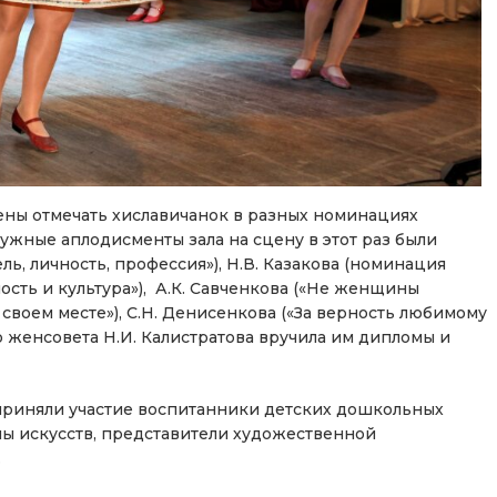
ены отмечать хиславичанок в разных номинациях
жные аплодисменты зала на сцену в этот раз были
ь, личность, профессия»), Н.В. Казакова (номинация
ность и культура»), А.К. Савченкова («Не женщины
 своем месте»), С.Н. Денисенкова («За верность любимому
о женсовета Н.И. Калистратова вручила им дипломы и
приняли участие воспитанники детских дошкольных
ы искусств, представители художественной
.