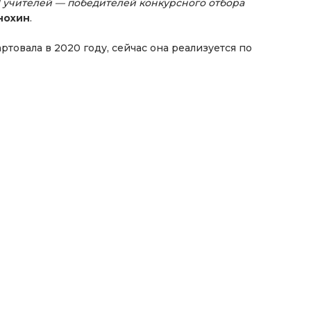
11 учителей — победителей конкурсного отбора
нохин
.
товала в 2020 году, сейчас она реализуется по