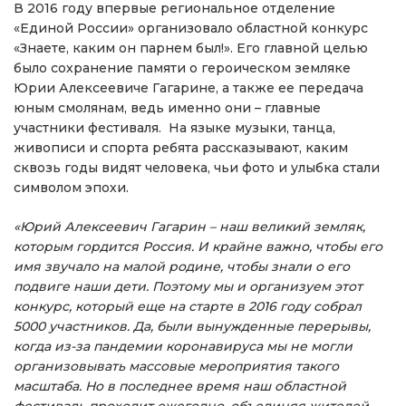
В 2016 году впервые региональное отделение
«Единой России» организовало областной конкурс
«Знаете, каким он парнем был!». Его главной целью
было сохранение памяти о героическом земляке
Юрии Алексеевиче Гагарине, а также ее передача
юным смолянам, ведь именно они – главные
участники фестиваля. На языке музыки, танца,
живописи и спорта ребята рассказывают, каким
сквозь годы видят человека, чьи фото и улыбка стали
символом эпохи.
«Юрий Алексеевич Гагарин – наш великий земляк,
которым гордится Россия. И крайне важно, чтобы его
имя звучало на малой родине, чтобы знали о его
подвиге наши дети. Поэтому мы и организуем этот
конкурс, который еще на старте в 2016 году собрал
5000 участников. Да, были вынужденные перерывы,
когда из-за пандемии коронавируса мы не могли
организовывать массовые мероприятия такого
масштаба. Но в последнее время наш областной
фестиваль проходит ежегодно, объединяя жителей