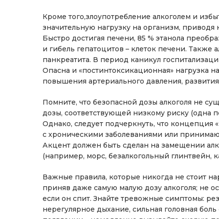
Кроме того,злоупотребление алкоголем и изб
значительную нагрузку на организм, приводя
Быстро достигая печени, 85 % этанола преоб
и гибель гепатоцитов – клеток печени. Также 
панкреатита. В период каникул госпитализаци
Опасна и «постинтоксикационная» нагрузка на
повышения артериального давления, развития
Помните, что безопасной дозы алкоголя не су
дозы, соответствующей низкому риску (одна по
Однако, следует подчеркнуть, что концепция «
с хроническими заболеваниями или принимающ
Акцент должен быть сделан на замещении ал
(например, морс, безалкогольный глинтвейн, к
Важные правила, которые никогда не стоит нар
приняв даже самую малую дозу алкоголя; не о
если он спит. Знайте тревожные симптомы: ре
нерегулярное дыхание, сильная головная боль