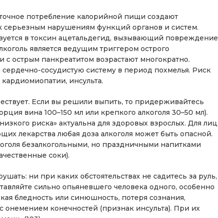
ыточное потребление калорийной пищи создают
 к серьезным нарушениям функций органов и систем.
разуется в токсин ацетальдегид, вызывающий повреждение
алкоголь является ведущим триггером острого
и с острым панкреатитом возрастают многократно.
 сердечно-сосудистую систему в период похмелья. Риск
 кардиомиопатии, инсульта.
ществует. Если вы решили выпить, то придерживайтесь
рция вина 100–150 мл или крепкого алкоголя 30–50 мл).
низкого риска» актуальна для здоровых взрослых. Для лиц
их лекарства любая доза алкоголя может быть опасной.
коголя безалкогольными, но праздничными напитками
ачественные соки).
ушать: ни при каких обстоятельствах не садитесь за руль,
ставляйте сильно опьяневшего человека одного, особенно
зкая бледность или синюшность, потеря сознания,
 с онемением конечностей (признак инсульта). При их