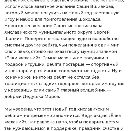
девчонок стали воплощаться в жизнь. Так, например,
исполнилось заветное желание Саши Вшивкова,
который мечтал получить на Новый год настольную
игру и набор для приготовления шоколада.
Новогоднее желание Саши исполнил глава
Хиславичского муниципального округа Сергей
Шапкин. Поверить в настоящее чудо и волшебство
смогли и другие ребята, чьи пожелания в один миг
стали явью, стоило им оказаться у муниципальной
«Елки желаний». Самые маленькие получили в
подарок игрушки, ребята постарше — спортивный
инвентарь и различные современные гаджеты. Ну и,
конечно же, никто из ребят не остался без
традиционных сладких подарков, которые им вручил
у красавицы елки самый главный волшебник —
добрый Дедушка Мороз.
Мы уверены, что этот Новый год хиславичским
ребятам непременно запомнится. Ведь акция «Ёлка
желаний», направлена на то, чтобы подарить детям,
так нуждающимся в поддержке, праздник, счастье и