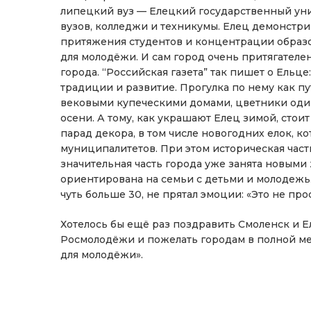
липецкий вуз — Елецкий государственный уни
вузов, колледжи и техникумы. Елец демонстри
притяжения студентов и концентрации образо
для молодёжи. И сам город очень притягателен
города. “Российская газета” так пишет о Ельце
традиции и развитие. Прогулка по нему как п
вековыми купеческими домами, цветники один
осени. А тому, как украшают Елец зимой, стои
парад декора, в том числе новогодних елок, 
муниципалитетов. При этом историческая част
значительная часть города уже занята новым
ориентирована на семьи с детьми и молодежь.
чуть больше 30, не прятал эмоции: «Это не про
Хотелось бы ещё раз поздравить Смоленск и Е
Росмолодёжи и пожелать городам в полной ме
для молодёжи».