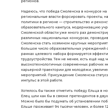
регионов.
Надеюсь, что победа Смоленска в конкурсе н
региональные власти форсировать проекты, 
политики в регионе — строительство и рекон
образовательного кампуса, модернизацию учр
Смоленской области уже много раз демонстри
различных национальных конкурсах, проводивш
Смоленска стать хозяином крупных мероприя
большое число образовательных учреждений с
рамках целевого набора формируется эффекти
трудоустройства. Тем не менее, есть ещё над 
высокотехнологичных современных рабочих ме
карьерной траектории для молодёжи, увелич
мероприятий. Присуждение Смоленска статус
импульс в этой работе.
Хотелось бы также отметить победу Ельца в н
Елец шли как бы в связке претендентов в дву
Можно было бы подумать об установлении по
Ельце проживает 94 тысячи человек, и более 1