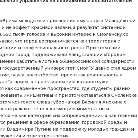
чальник управления по социальной и воспитательной
 «Время молодых» и присвоение ему статуса Молодёжной
 и не эффект красивой заявки, а результат системной
, 550 тысяч голосов и высокий интерес к Смоленску со
вают, что город воспринимается как территория с
изации и профессионального роста. При этом сами
родной город, поддерживали Елец, ставший «Городом
 умении работать в логике общероссийской солидарности.
 государственный университет: СмолГУ давно стал ядром
ие, наука, волонтёрство, проектная деятельность и
с «Гагарин», к проектированию которого уже
ся как современное пространство, где студенты разных
лизовывать инициативы и при этом оставаться в Смоленске,
этом контексте слова губернатора Василия Анохина о
ве» отражают не только эмоцию момента, но и
тся не как категория «на сопровождении», а как главный
тся решения в сфере образования, городской среды и
ссии Владимира Путина на поддержку молодых граждан и
лужения и ответственности».