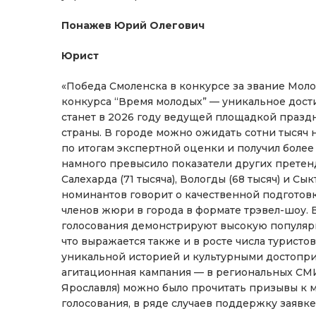
Понажев Юрий Олегович
Юрист
«Победа Смоленска в конкурсе за звание Мол
конкурса “Время молодых” — уникальное дост
станет в 2026 году ведущей площадкой празд
страны. В городе можно ожидать сотни тысяч 
по итогам экспертной оценки и получил более 
намного превысило показатели других претенде
Салехарда (71 тысяча), Вологды (68 тысяч) и Сы
номинантов говорит о качественной подготовк
членов жюри в города в формате трэвел-шоу. 
голосования демонстрируют высокую популярн
что выражается также и в росте числа турист
уникальной историей и культурными достопри
агитационная кампания — в региональных СМИ
Ярославля) можно было прочитать призывы к 
голосования, в ряде случаев поддержку заявк