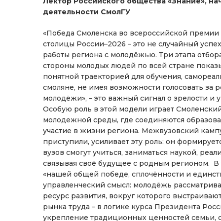
Лектор Российского общества «Знание», на
деятельности СмолГУ
«Победа Смоленска во всероссийской премии
столицы России–2026 – это не случайный успех
работы региона с молодёжью. Три этапа отбора
стороны молодых людей по всей стране показы
понятной траекторией для обучения, самореал
смоляне, не имея возможности голосовать за 
молодёжи», – это важный сигнал о зрелости и
Особую роль в этой модели играет Смоленский
молодежной среды, где соединяются образован
участие в жизни региона. Межвузовский кампу
приступили, усиливает эту роль: он формирует
вузов смогут учиться, заниматься наукой, реа
связывая своё будущее с родным регионом. В 
«нашей общей победе, сплочённости и единст
управленческий смысл: молодёжь рассматривае
ресурс развития, вокруг которого выстраиваю
рынка труда – в логике курса Президента Ро
укрепление традиционных ценностей семьи, с