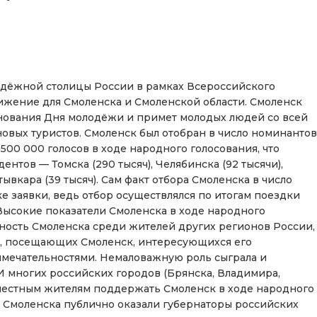
одёжной столицы России в рамках Всероссийского
ижение для Смоленска и Смоленской области. Смоленск
нования Дня молодёжи и примет молодых людей со всей
новых туристов. Смоленск был отобран в число номинантов
500 000 голосов в ходе народного голосования, что
нтов — Томска (290 тысяч), Челябинска (92 тысячи),
ктывкара (39 тысяч). Сам факт отбора Смоленска в число
е заявки, ведь отбор осуществлялся по итогам поездки
Высокие показатели Смоленска в ходе народного
ость Смоленска среди жителей других регионов России,
ов, посещающих Смоленск, интересующихся его
мечательностями. Немаловажную роль сыграла и
 многих российских городов (Брянска, Владимира,
местным жителям поддержать Смоленск в ходе народного
е Смоленска публично оказали губернаторы российских