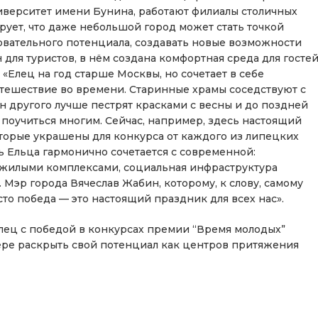
верситет имени Бунина, работают филиалы столичных
рует, что даже небольшой город может стать точкой
вательного потенциала, создавать новые возможности
 для туристов, в нём создана комфортная среда для госте
: «Елец на год старше Москвы, но сочетает в себе
утешествие во времени. Старинные храмы соседствуют с
 другого лучше пестрят красками с весны и до поздней
т поучиться многим. Сейчас, например, здесь настоящий
которые украшены для конкурса от каждого из липецких
ь Ельца гармонично сочетается с современной:
и жилыми комплексами, социальная инфраструктура
 Мэр города Вячеслав Жабин, которому, к слову, самому
сто победа — это настоящий праздник для всех нас».
лец с победой в конкурсах премии “Время молодых”
ре раскрыть свой потенциал как центров притяжения