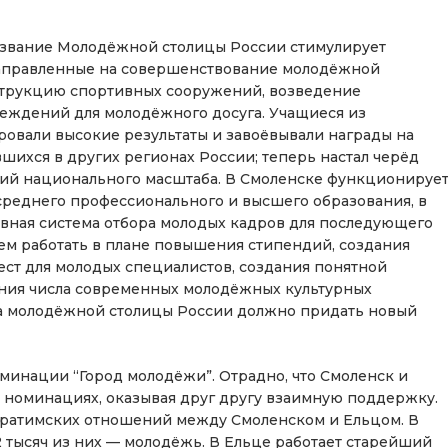
а звание Молодёжной столицы России стимулирует
направленные на совершенствование молодёжной
струкцию спортивных сооружений, возведение
еждений для молодёжного досуга. Учащиеся из
ровали высокие результаты и завоёвывали награды на
ихся в других регионах России; теперь настал черёд
тий национального масштаба. В Смоленске функционируе
реднего профессионального и высшего образования, в
вная система отбора молодых кадров для последующего
чем работать в плане повышения стипендий, создания
ст для молодых специалистов, создания понятной
ения числа современных молодёжных культурных
а молодёжной столицы России должно придать новый
оминации “Город молодёжи”. Отрадно, что Смоленск и
х номинациях, оказывая друг другу взаимную поддержку.
братимских отношений между Смоленском и Ельцом. В
2 тысяч из них — молодёжь. В Ельце работает старейший