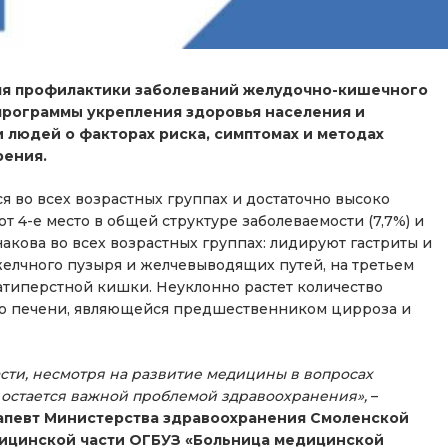
еля профилактики заболеваний желудочно-кишечного
 программы укрепления здоровья населения и
людей о факторах риска, симптомах и методах
рения.
 во всех возрастных группах и достаточно высоко
 4-е место в общей структуре заболеваемости (7,7%) и
накова во всех возрастных группах: лидируют гастриты и
желчного пузыря и желчевыводящих путей, на третьем
атиперстной кишки. Неуклонно растет количество
ю печени, являющейся предшественником цирроза и
сти, несмотря на развитие медицины в вопросах
е остается важной проблемой здравоохранения»,
–
апевт Министерства здравоохранения Смоленской
едицинской части ОГБУЗ «Больница медицинской