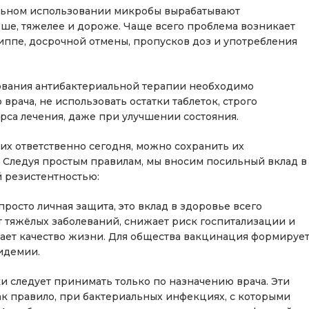
льном использовании микробы вырабатывают
льше, тяжелее и дороже. Чаще всего проблема возникает
иппе, досрочной отмены, пропусков доз и употребления
вания антибактериальной терапии необходимо
рача, не использовать остатки таблеток, строго
рса лечения, даже при улучшении состояния.
их ответственно сегодня, можно сохранить их
. Следуя простым правилам, мы вносим посильный вклад в
й резистентностью:
росто личная защита, это вклад в здоровье всего
 тяжёлых заболеваний, снижает риск госпитализации и
шает качество жизни. Для общества вакцинация формируе
идемии.
и следует принимать только по назначению врача. Эти
ак правило, при бактериальных инфекциях, с которыми