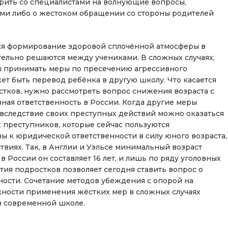
рить со специалистами на волнующие вопросы,
ми либо о жестоком обращении со стороны родителей
я формирование здоровой сплочённой атмосферы в
тельно решаются между учениками. В сложных случаях,
ы принимать меры по пресечению агрессивного
т быть перевод ребёнка в другую школу. Что касается
стков, нужно рассмотреть вопрос снижения возраста с
вная ответственность в России. Когда другие меры
о вследствие своих преступных действий можно оказаться
 преступников, которые сейчас пользуются
ы к юридической ответственности в силу юного возраста,
ствиях. Так, в Англии и Уэльсе минимальный возраст
 в России он составляет 16 лет, и лишь по ряду уголовных
ития подростков позволяет сегодня ставить вопрос о
ности. Сочетание методов убеждения с опорой на
ности применения жёстких мер в сложных случаях
в современной школе.