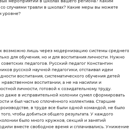
овых мероприятий в школах вашего региона? Каким
 со случаями травли в школах? Какие меры вы можете
м уровне?
ах возможно лишь через модернизацию системы среднег
ько для обучения, но и для воспитания личности. Нужно
советских педагогов. Русский педагог Константин
ков русской научной педагогики, отстаивал идеи
дности воспитания, систематического обучения детей
 нравственном воспитании, а не на насилии и
стной личности, готовой к созидательному труду.
ко даже в исправительной колонии сумел сформировать
ости и был частью сплочённого коллектива. Старшие
роизводстве, в труде все были одной командой, не было
ого, чтобы добиться общего результата. У каждого
 колонии было много кружков, секций и занятий
водили вместе свободное время и сплачивались. Унижение