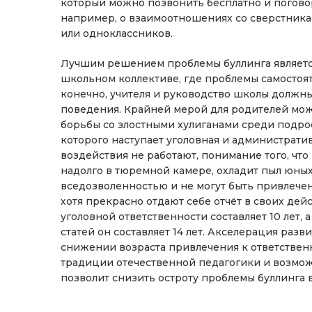
который можно позвонить бесплатно и погово
например, о взаимоотношениях со сверстника
или одноклассников.
Лучшим решением проблемы буллинга являетс
школьном коллективе, где проблемы самостоя
конечно, учителя и руководство школы должн
поведения. Крайней мерой для родителей може
борьбы со злостными хулиганами среди подро
которого наступает уголовная и администрати
воздействия не работают, понимание того, чт
надолго в тюремной камере, охладит пыл юных
вседозволенностью и не могут быть привлечен
хотя прекрасно отдают себе отчёт в своих дей
уголовной ответственности составляет 10 лет, а
статей он составляет 14 лет. Акселерация разв
снижении возраста привлечения к ответствен
традиции отечественной педагогики и возмож
позволит снизить остроту проблемы буллинга 