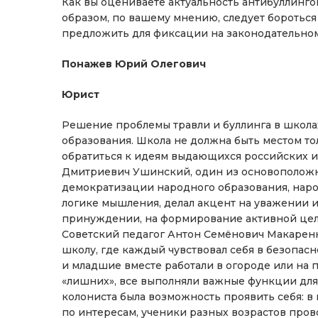
Как вы оцениваете актуальность антибуллинг
образом, по вашему мнению, следует бороться
предложить для фиксации на законодательно
Понажев Юрий Олегович
Юрист
Решение проблемы травли и буллинга в школ
образования. Школа не должна быть местом тол
обратиться к идеям выдающихся российских и 
Дмитриевич Ушинский, один из основоположни
демократизации народного образования, наро
логике мышления, делал акцент на уважении и
принуждении, на формирование активной цело
Советский педагог Антон Семёнович Макарен
школу, где каждый чувствовал себя в безопасн
и младшие вместе работали в огороде или на п
«лишних», все выполняли важные функции для т
колониста была возможность проявить себя: в
по интересам, ученики разных возрастов про