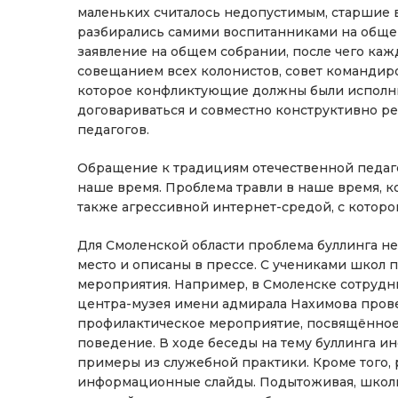
маленьких считалось недопустимым, старшие 
разбирались самими воспитанниками на обще
заявление на общем собрании, после чего каж
совещанием всех колонистов, совет командир
которое конфликтующие должны были исполнить
договариваться и совместно конструктивно р
педагогов.
Обращение к традициям отечественной педаго
наше время. Проблема травли в наше время, к
также агрессивной интернет-средой, с которо
Для Смоленской области проблема буллинга не 
место и описаны в прессе. С учениками школ
мероприятия. Например, в Смоленске сотруд
центра-музея имени адмирала Нахимова прове
профилактическое мероприятие, посвящённое 
поведение. В ходе беседы на тему буллинга и
примеры из служебной практики. Кроме того, 
информационные слайды. Подытоживая, школь