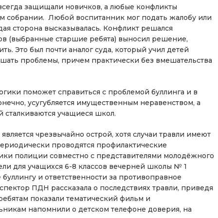
всегда защищали новичков, а любые конфликты
м собрании. Любой воспитанник мог подать жалобу или
дая сторона высказывалась. Конфликт решался
ов (выбранные старшие ребята) выносил решение,
. Это был почти аналог суда, который учил детей
ешать проблемы, причем практически без вмешательства
гики поможет справиться с проблемой буллинга и в
онечно, усугубляется имущественным неравенством, а
й сталкиваются учащиеся школ.
является чрезвычайно острой, хотя случаи травли имеют
 периодически проводятся профилактические
ники полиции совместно с представителями молодёжного
ли для учащихся 6-8 классов вечерней школы № 1
буллингу и ответственности за противоправное
нспектор ПДН рассказала о последствиях травли, приведя
ребятам показали тематический фильм и
никам напомнили о детском телефоне доверия, на