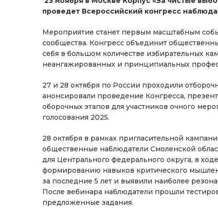
23 ноября в Москве Корпус «За чистые выб
проведет Всероссийский конгресс наблюда
Мероприятие станет первым масштабным собы
сообщества. Конгресс объединит общественны
себя в большом количестве избирательных к
неангажированных и принципиальных профес
27 и 28 октября по России проходили отбороч
анонсировали проведение Конгресса, презент
оборочных этапов для участников очного меро
голосования 2025.
28 октября в рамках пригл
асительной кампани
общественные наблюдатели Смоленской облас
для Центрального федерального округа, в ходе
формированию навыков критического мышлени
за последние 5 лет и выявили наиболее резон
После вебинара наблюдатели прошли тестиров
предложенные задания.