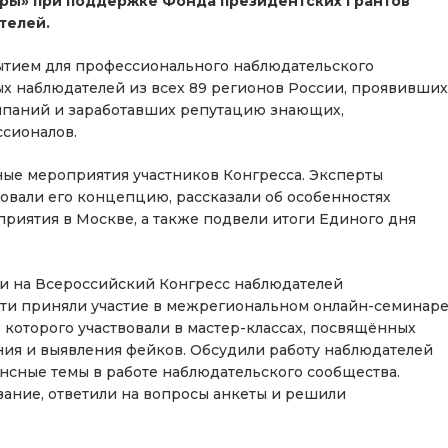
оры» при поддержке Фонда президентских грантов
телей.
тием для профессионального наблюдательского
х наблюдателей из всех 89 регионов России, проявивших
ампаний и заработавших репутацию знающих,
сионалов.
ные мероприятия участников Конгресса. Эксперты
овали его концепцию, рассказали об особенностях
приятия в Москве, а также подвели итоги Единого дня
и на Всероссийский Конгресс наблюдателей
ти приняли участие в межрегиональном онлайн-семинар
 которого участвовали в мастер-классах, посвящённых
я и выявления фейков. Обсудили работу наблюдателей
ансные темы в работе наблюдательского сообщества.
ание, ответили на вопросы анкеты и решили