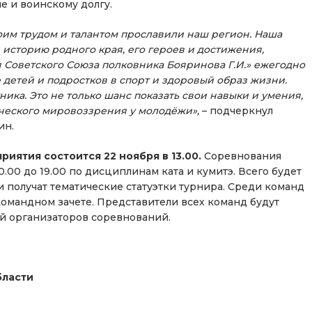
 и воинскому долгу.
оим трудом и талантом прославили наш регион. Наша
и историю родного края, его героев и достижения,
я Советского Союза полковника Бояринова Г.И.» ежегодно
 детей и подростков в спорт и здоровый образ жизни.
ника. Это не только шанс показать свои навыки и умения,
ического мировоззрения у молодёжи
»,
– подчеркнул
ин.
иятия состоится 22 ноября в 13.00.
Соревнования
0.00 до 19.00 по дисциплинам ката и кумитэ. Всего будет
 получат тематические статуэтки турнира. Среди команд
екомандном зачете. Представители всех команд будут
 организаторов соревнований.
бласти