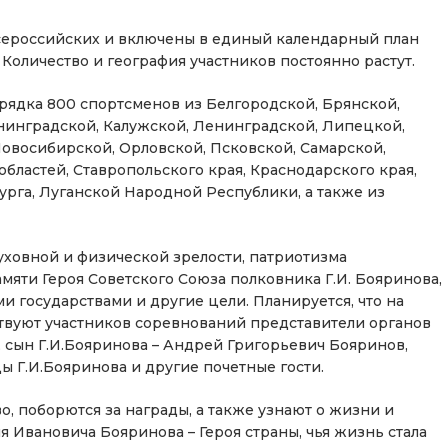
всероссийских и включены в единый календарный план
оличество и география участников постоянно растут.
орядка 800 спортсменов из Белгородской, Брянской,
нинградской, Калужской, Ленинградской, Липецкой,
овосибирской, Орловской, Псковской, Самарской,
областей, Ставропольского края, Краснодарского края,
рга, Луганской Народной Республики, а также из
ховной и физической зрелости, патриотизма
яти Героя Советского Союза полковника Г.И. Бояринова,
 государствами и другие цели. Планируется, что на
вуют участников соревнований представители органов
 сын Г.И.Бояринова – Андрей Григорьевич Бояринов,
ы Г.И.Бояринова и другие почетные гости.
о, поборются за награды, а также узнают о жизни и
я Ивановича Бояринова – Героя страны, чья жизнь стала