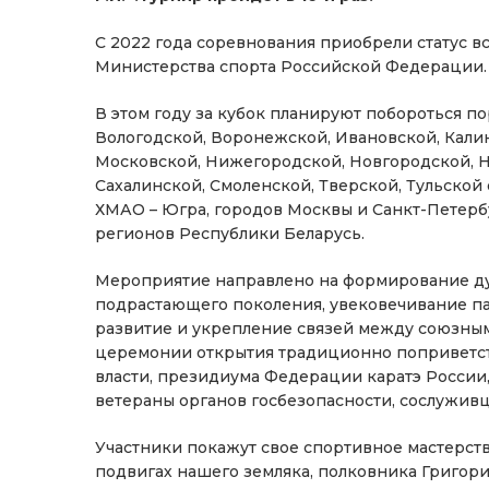
С 2022 года соревнования приобрели статус 
Министерства спорта Российской Федерации. К
В этом году за кубок планируют побороться п
Вологодской, Воронежской, Ивановской, Кали
Московской, Нижегородской, Новгородской, Н
Сахалинской, Смоленской, Тверской, Тульской 
ХМАО – Югра, городов Москвы и Санкт-Петербу
регионов Республики Беларусь.
Мероприятие направлено на формирование ду
подрастающего поколения, увековечивание пам
развитие и укрепление связей между союзными
церемонии открытия традиционно поприветст
власти, президиума Федерации каратэ России,
ветераны органов госбезопасности, сослуживц
Участники покажут свое спортивное мастерств
подвигах нашего земляка, полковника Григори