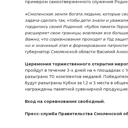
примером самоотверженного служения Родине
«
Смоленская земля богата людьми, которые св
задача сделать так, чтобы дети знали и уважал
гордились своей Родиной.
«Кубок памяти Геро
расширяет свои границы, вовлекая все больше
Важно, что соревнования проходят в Год защит
но и значимый этап в формировании патриот
губернатор Смоленской области Василий Анох
Церемония торжественного открытия меропр
пройдут в течение 3-х дней на 4 площадках с 1
разыграно 70 комплектов медалей. Победители
будут разыграны Кубки за 1,2 и 3 места в общ
награждены памятной сувенирной продукцией
Вход на соревнования свободный.
Пресс-служба Правительства Смоленской о