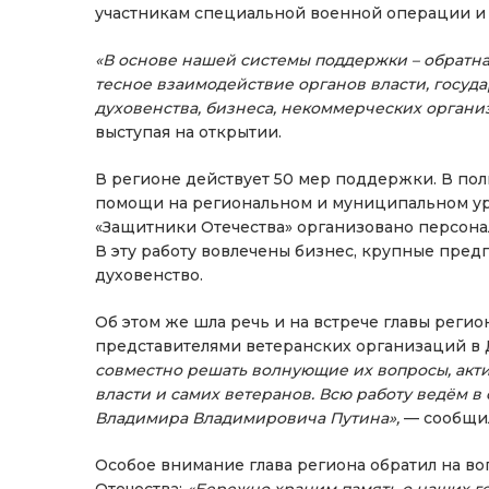
участникам специальной военной операции и 
«В основе нашей системы поддержки – обратная
тесное взаимодействие органов власти, госуда
духовенства, бизнеса, некоммерческих органи
выступая на открытии.
В регионе действует 50 мер поддержки. В пол
помощи на региональном и муниципальном ур
«Защитники Отечества» организовано персона
В эту работу вовлечены бизнес, крупные пред
духовенство.
Об этом же шла речь и на встрече главы регио
представителями ветеранских организаций в
совместно решать волнующие их вопросы, акт
власти и самих ветеранов. Всю работу ведём 
Владимира Владимировича Путина»,
— сообщил
Особое внимание глава региона обратил на в
Отечества:
«Бережно храним память о наших г