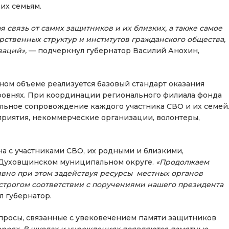
их семьям.
 связь от самих защитников и их близких, а также самое
рственных структур и институтов гражданского общества,
заций»,
— подчеркнул губернатор Василий Анохин,
ном объеме реализуется базовый стандарт оказания
овнях. При координации регионального филиала фонда
льное сопровождение каждого участника СВО и их семей
приятия, некоммерческие организации, волонтеры,
на с участниками СВО, их родными и близкими,
 Духовщинском муниципальном округе.
«Продолжаем
ивно при этом задействуя ресурсы местных органов
в строгом соответствии с поручениями нашего президента
 губернатор.
опросы, связанные с увековечением памяти защитников
ероях. В школах и учреждениях появляются памятные