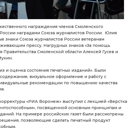
жественного награждения членов Смоленского
 России наградами Союза журналистов России. Юлия
ые знаки Союза журналистов России ветеранам
рживающим прессу. Нагрудных знаков «За помощь
я Правительства Смоленской области Алексей Гусев и
Мухин.
из и оценка состояния печатных изданий». Были
 содержание, визуальное оформление и работу с
дивидуальные рекомендации по повышению качества
я.
и корректуры «РИА Воронеж» выступил с лекцией «Верстка
урентоспособным», посвященной основным принципам и
даний. На примере российских газет были рассмотрены
ешения, позволяющие сделать печатный продукт
собным.