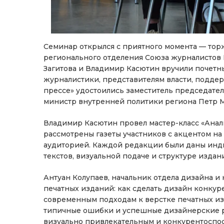
Семинар открылся с приятного момента — тор
регионального отделения Союза журналистов
Загитова и Владимир Касютин вручили почетн
журналистики, представителям власти, подде
прессе» удостоились заместитель председател
министр внутренней политики региона Петр 
Владимир Касютин провел мастер-класс «Анал
рассмотрены газеты участников с акцентом на
аудиторией. Каждой редакции были даны ин
текстов, визуальной подаче и структуре издани
Антуан Колупаев, начальник отдела дизайна 
печатных изданий: как сделать дизайн конк
современным подходам к верстке печатных из
типичные ошибки и успешные дизайнерские р
визуально привлекательным и конкурентоспо