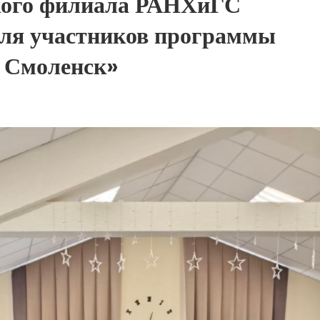
кого филиала РАНХиГС
для участников программы
. Смоленск»