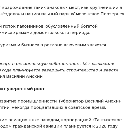
ет возрождение таких знаковых мест, как крупнейший в
нёздово» и национальный парк «Смоленское Поозерье».
й поток паломников, обусловленный богатой
имися храмами домонгольского периода.
 туризма и бизнеса в регионе ключевым является
порт в региональную собственность. Мы заключили
 года планируется завершить строительство и ввести
л Василий Анохин.
ют уверенный рост
 развитие промышленности. Губернатор Василий Анохин
ий, некогда процветавших в советское время.
ским авиационным заводом, корпорацией «Тактическое
водом гражданской авиации планируется к 2028 году