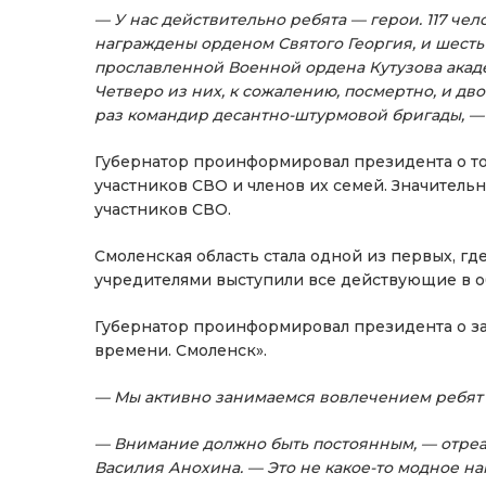
— У нас действительно ребята — герои. 117 че
награждены орденом Святого Георгия, и шесть
прославленной Военной ордена Кутузова акаде
Четверо из них, к сожалению, посмертно, и д
раз командир десантно-штурмовой бригады, —
Губернатор проинформировал президента о то
участников СВО и членов их семей. Значитель
участников СВО.
Смоленская область стала одной из первых, г
учредителями выступили все действующие в о
Губернатор проинформировал президента о з
времени. Смоленск».
— Мы активно занимаемся вовлечением ребят
— Внимание должно быть постоянным, — отреа
Василия Анохина. — Это не какое-то модное на