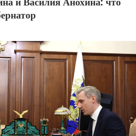
на и Василия Анохина: что
бернатор