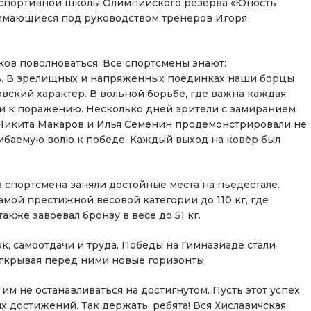
 спортивной школы Олимпийского резерва «Юность
нимающиеся под руководством тренеров Игоря
ов поволноваться. Все спортсмены знают:
ь. В зрелищных и напряженных поединках наши борцы
вский характер. В вольной борьбе, где важна каждая
и к поражению. Несколько дней зрители с замиранием
Никита Макаров и Илья Семенин продемонстрировали не
гибаемую волю к победе. Каждый выход на ковёр был
а спортсмена заняли достойные места на пьедестале.
мой престижной весовой категории до 110 кг, где
кже завоевал бронзу в весе до 51 кг.
к, самоотдачи и труда. Победы на Гимназиаде стали
открывая перед ними новые горизонты.
 не останавливаться на достигнутом. Пусть этот успех
х достижений. Так держать, ребята! Вся Хиславичская