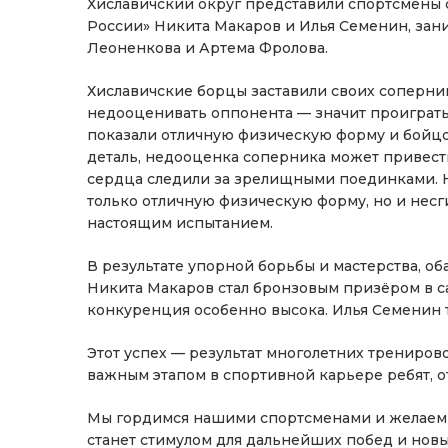
Хиславичский округ представили спортсмены
России» Никита Макаров и Илья Семенин, за
Леоненкова и Артема Фролова.
Хиславичские борцы заставили своих соперник
недооценивать оппонента — значит проиграт
показали отличную физическую форму и бойцо
деталь, недооценка соперника может привест
сердца следили за зрелищными поединками. 
только отличную физическую форму, но и нес
настоящим испытанием.
В результате упорной борьбы и мастерства, об
Никита Макаров стал бронзовым призёром в са
конкуренция особенно высока. Илья Семенин та
Этот успех — результат многолетних тренирово
важным этапом в спортивной карьере ребят, 
Мы гордимся нашими спортсменами и желаем им
станет стимулом для дальнейших побед и новы