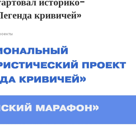
тартовал историко-
Легенда кривичей»
роекты