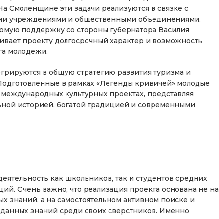
На Смоленщине эти задачи реализуются в связке с
ыми учреждениями и общественными объединениями.
омую поддержку со стороны губернатора Василия
чивает проекту долгосрочный характер и возможность
га молодежи.
егрируются в общую стратегию развития туризма и
Подготовленные в рамках «Легенды кривичей» молодые
и международных культурных проектах, представляя
ьной историей, богатой традицией и современными
деятельность как школьников, так и студентов средних
ий. Очень важно, что реализация проекта основана не на
 знаний, а на самостоятельном активном поиске и
и данных знаний среди своих сверстников. Именно