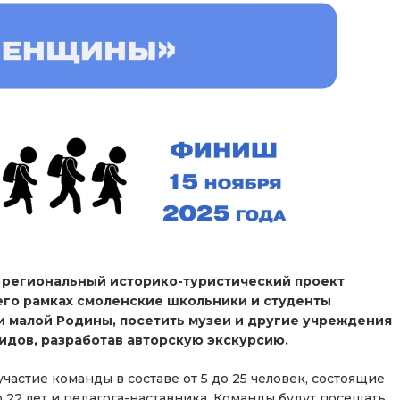
л региональный историко-туристический проект
его рамках смоленские школьники и студенты
и малой Родины, посетить музеи и другие учреждения
гидов, разработав авторскую экскурсию.
стие команды в составе от 5 до 25 человек, состоящие
о 22 лет и педагога-наставника. Команды будут посещать