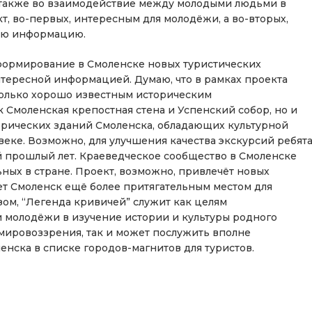
 также во взаимодействие между молодыми людьми в
т, во-первых, интересным для молодёжи, а во-вторых,
ную информацию.
 формирование в Смоленске новых туристических
нтересной информацией. Думаю, что в рамках проекта
только хорошо известным историческим
к Смоленская крепостная стена и Успенский собор, но и
торических зданий Смоленска, обладающих культурной
веке. Возможно, для улучшения качества экскурсий ребят
й прошлый лет. Краеведческое сообщество в Смоленске
ных в стране. Проект, возможно, привлечёт новых
ет Смоленск ещё более притягательным местом для
ом, “Легенда кривичей” служит как целям
 молодёжи в изучение истории и культуры родного
мировоззрения, так и может послужить вполне
нска в списке городов-магнитов для туристов.