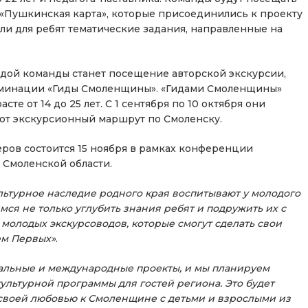
«Пушкинская карта», которые присоединились к проекту
ли для ребят тематические задания, направленные на
дой команды станет посещение авторской экскурсии,
оминации «Гиды Смоленщины». «Гидами Смоленщины»
те от 14 до 25 лет. С 1 сентября по 10 октября они
ют экскурсионный маршрут по Смоленску.
ов состоится 15 ноября в рамках конференции
Смоленской области.
льтурное наследие родного края воспитывают у молодого
ся не только углубить знания ребят и подружить их с
молодых экскурсоводов, которые смогут сделать свои
ем Первых»
.
льные и международные проекты, и мы планируем
ультурной программы для гостей региона. Это будет
 своей любовью к Смоленщине с детьми и взрослыми из