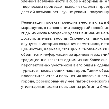
элемент вовлечённости в сбор информации, а
творческом процессе, позволяет сделать проек
даст ей возможность лучше усвоить получен
Реализация проекта позволит внести вклад в
маршрутов, в наполнении экскурсий новой, и
гиды из числа молодёжи уделят внимание не 
достопримечательностям Смоленска, таким, ка
окунутся в историю создания памятников, ис
ценностью, церквей, стоящих в Смоленске XII 
обратятся к информации из архивов и издани
традиционно является одним из наиболее силь
перспективных участников в его ряды и сдела
туристов, посещающих наш город. Таким образ
просветительства и повышения вовлечённости
города, формирования у неё патриотического 
утилитарным целям повышения рейтинга Смоле