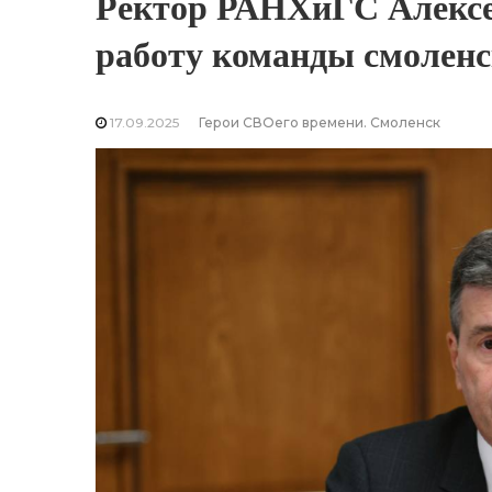
Ректор РАНХиГС Алексе
работу команды смоленс
17.09.2025
Герои СВОего времени. Смоленск