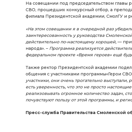
На совещании под председательством главы ре
СВО, прошедших конкурсный отбор, а препод
филиала Президентской академии, СмолГУ и р
«На этом совещании я в очередной раз убедился
заинтересованность у руководства Смоленской о
действительно по-настоящему хорошей,
— прив
народа». –
Программа реализуется действительн
федеральном проекте «Время героев» ещё буде
Также ректор Президентской академии подели
общения с участниками программы«Герои СВО
участники, они очень трогательно выступали, 
есть уверенность, что это не просто настоящие
реализовывать огромное количество задач, сто
почувствуют пользу от этой программы, и регио
Пресс-служба Правительства Смоленской о