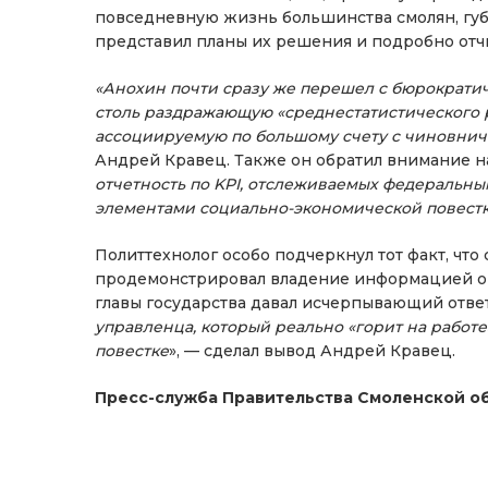
повседневную жизнь большинства смолян, гу
представил планы их решения и подробно отч
«Анохин почти сразу же перешел с бюрократиче
столь раздражающую «среднестатистического 
ассоциируемую по большому счету с чиновни
Андрей Кравец. Также он обратил внимание на
отчетность по KPI, отслеживаемых федеральны
элементами социально-экономической повестк
Политтехнолог особо подчеркнул тот факт, чт
продемонстрировал владение информацией о с
главы государства давал исчерпывающий отве
управленца, который реально «горит на работ
повестке
», — сделал вывод Андрей Кравец.
Пресс-служба Правительства Смоленской о