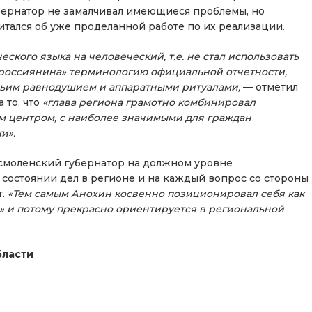
бернатор не замалчивал имеющиеся проблемы, но
итался об уже проделанной работе по их реализации.
ского языка на человеческий, т.е. не стал использовать
россиянина» терминологию официальной отчетности,
чьим равнодушием и аппаратными ритуалами,
— отметил
 то, что
«глава региона грамотно комбинировал
м центром, с наиболее значимыми для граждан
и».
о смоленский губернатор на должном уровне
остоянии дел в регионе и на каждый вопрос со стороны
т.
«Тем самым Анохин косвенно позиционировал себя как
е» и потому прекрасно ориентируется в региональной
бласти