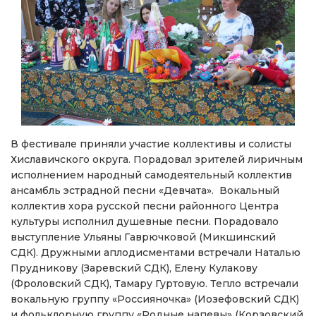
В фестивале приняли участие коллективы и солисты
Хиславичского округа. Порадовал зрителей лиричным
исполнением народный самодеятельный коллектив
ансамбль эстрадной песни «Девчата». Вокальный
коллектив хора русской песни районного Центра
культуры исполнил душевные песни. Порадовало
выступление Ульяны Гаврючковой (Микшинский
СДК). Дружными аплодисментами встречали Наталью
Прудникову (Заревский СДК), Елену Кулакову
(Фроловский СДК), Тамару Гуртовую. Тепло встречали
вокальную группу «Россияночка» (Иозефовский СДК)
и фольклорную группу «Родные напевы» (Корзовский