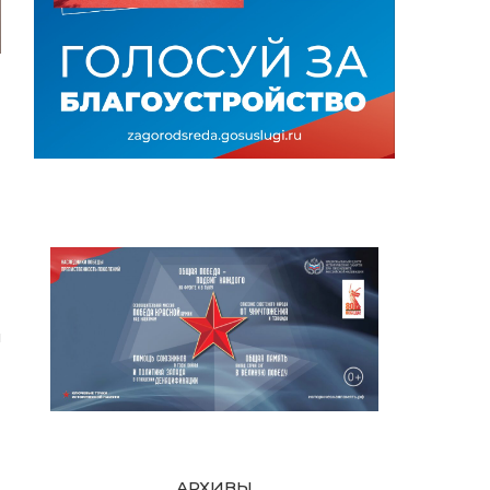
-
и
АРХИВЫ