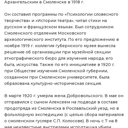
Архангельским в Смоленске в 1918 г.
Он составил программы по «Психологии словесного
творчества» и «Истории театра», читал стихи на
русском и французском языках. Был сотрудником
Смоленского отделения Московского
археологического института. По его предложению в
ноябре 1919 г. коллегия губернского музея вынесла
решение об организации при музейной секции
этнографического бюро для изучения народа, его
быта, искусства. Также по его инициативе в 1920 г.
при Обществе изучения Смоленской губернии,
созданном при Смоленском университете, была
образована культурно-историческая секция.
В марте 1920 г. умерла жена Добровольского. В мае он
отправился с сыном Алексеем на подводе в составе
продотряда из Смоленска в Рославльский уезд, но в
фольклорную экспедицию (с целью сбора материалов
о смоленском гусляре С.П. Колосове). В ночь с 7 на 8
мая неизвестные выстрелами исподтишка убили