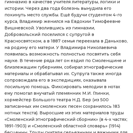
гимназию в качестве учителя литературы, логики и
истории. Через два года болезнь вынудила его
покинуть место службы. Ещё будучи студентом 4-го
курса, Владимир женился на Евдокии Тимофеевне
Вишневской. Уволившись из гимназии,
Добровольский поселился с супругой в
Красносвятском, а в 1887 семья переехала в Даньково,
на родину его матери. У Владимира Николаевича
появилась возможность полностью посвятить себя
науке. В течение ряда лет он ездил по Смоленщине и
близлежащим губерниям, собирал этнографические
материалы и обрабатывал их. Супруга также иногда
сопровождала его в экспедициях, оказывала
посильную помощь. Фиксировать мелодии в нотах
ему помогал внучатый племянник М.И. Глинки,
хормейстер Большого театра Н.Д. Бер (из 500
записанных им смоленских песен сохранилось 183
нотных текста). Выросшие из этих материалов труды
«Смоленский этнографический сборник» (в 4-х частях;
1891-1903) и «Смоленский областной словарь» (1914)
бесценны. Труды считали серьезными и важными для