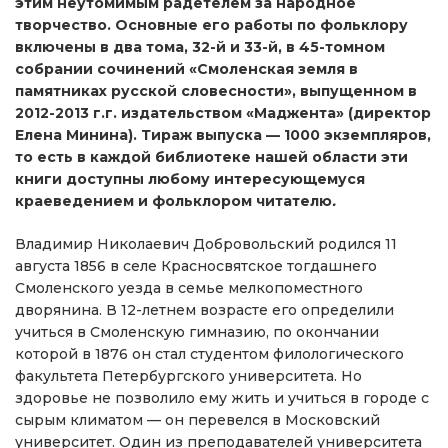
этим неутомимым радетелем за народное
творчество. Основные его работы по фольклору
включены в два тома, 32-й и 33-й, в 45-томном
собрании сочинений «Смоленская земля в
памятниках русской словесности», выпущенном в
2012-2013 г.г. издательством «Маджента» (директор
Елена Минина). Тираж выпуска — 1000 экземпляров,
то есть в каждой библиотеке нашей области эти
книги доступны любому интересующемуся
краеведением и фольклором читателю
.
Владимир Николаевич Добровольский родился 11
августа 1856 в селе Красносвятское тогдашнего
Смоленского уезда в семье мелкопоместного
дворянина. В 12-летнем возрасте его определили
учиться в Смоленскую гимназию, по окончании
которой в 1876 он стал студентом филологического
факультета Петербургского университета. Но
здоровье не позволило ему жить и учиться в городе с
сырым климатом — он перевелся в Московский
университет. Один из преподавателей университета