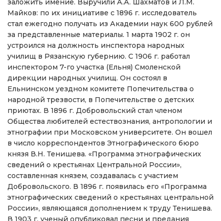
заложить имение. Выручили А.А. Шахматов и Л.М.
Майков: по их инициативе с 1896 г. исследователь
стал ежегодно получать из Академии наук 600 рублей
за представленные материалы. 1 марта 1902 г. он
устроился на должность инспектора народных
училищ в Рязанскую губернию. С 1906 г. работал
инспектором 7-го участка (Ельня) Смоленской
дирекции народных училищ. Он состоял в
Ельнинском уездном комитете Попечительства о
народной трезвости, в Попечительстве о детских
приютах. В 1896 г. Добровольский стал членом
Общества любителей естествознания, антропологии и
этнографии при Московском университете. Он вошел
в число корреспондентов Этнографического бюро
князя В.Н. Тенишева. «Программа этнографических
сведений о крестьянах Центральной России»,
составленная князем, создавалась с участием
Добровольского. В 1896 г. появилась его «Программа
этнографических сведений о крестьянах центральной
России», являющаяся дополнением к труду Тенишева.
В 1903 г. ученый опубликовал песни и предания