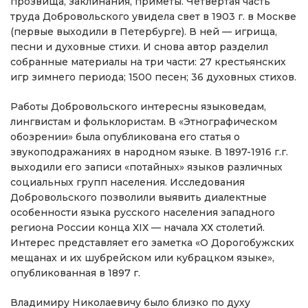
прозвища, заклинания, приметы. Четвёртая часть
труда Добровольского увидела свет в 1903 г. в Москве
(первые выходили в Петербурге). В ней — игрища,
песни и духовные стихи. И снова автор разделил
собранные материалы на три части: 27 крестьянских
игр зимнего периода; 1500 песен; 36 духовных стихов.
Работы Добровольского интересны языковедам,
лингвистам и фольклористам. В «Этнографическом
обозрении» была опубликована его статья о
звукоподражаниях в народном языке. В 1897-1916 г.г.
выходили его записи «потайных» языков различных
социальных групп населения. Исследования
Добровольского позволили выявить диалектные
особенности языка русского населения западного
региона России конца ХIХ — начала ХХ столетий.
Интерес представляет его заметка «О Дорогобужских
мещанах и их шубрейском или кубрацком языке»,
опубликованная в 1897 г.
Владимиру Николаевичу было близко по духу