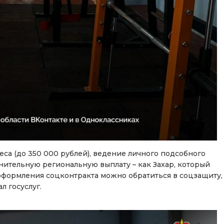
са (до 350 000 рублей), ведение личного подсобного
лнительную региональную выплату – как Захар, который
 оформления соцконтракта можно обратиться в соцзащиту,
л госуслуг.