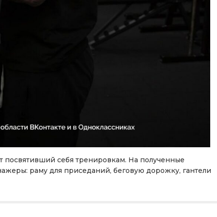
 лет посвятивший себя тренировкам. На полученные
ажеры: раму для приседаний, беговую дорожку, гантели