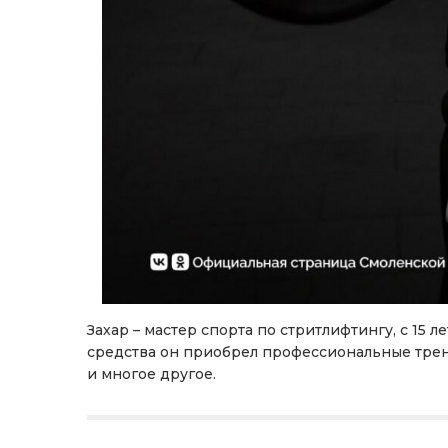
Захар – мастер спорта по стритлифтингу, с 15
средства он приобрел профессиональные трен
и многое другое.