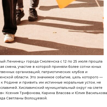
ный Ленинец» города Смоленска с 12 по 25 июля прошла
я смена, участие в которой приняли более сотни юных
венных организаций, патриотических клубов и
енской области. Это значимое событие, цель которого —
к Родине и привить им истинные моральные устои, не
иславичей. Хиславичский муниципальный округ на слете
в»: Ксения Трифонова, Карина Власова и Юлия Василькова
яда Светланы Волоцуевой.