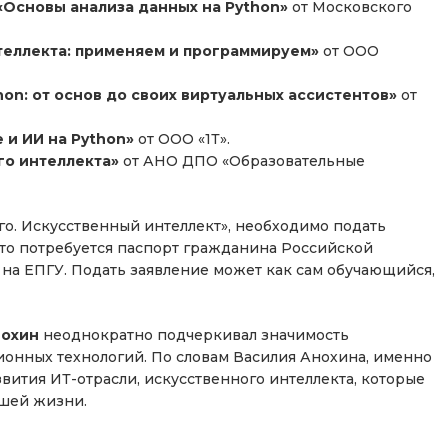
Основы анализа данных на Python»
от Московского
теллекта: применяем и программируем»
от ООО
hon: от основ до своих виртуальных ассистентов»
от
и ИИ на Python»
от ООО «1Т».
го интеллекта»
от АНО ДПО «Образовательные
го. Искусственный интеллект», необходимо подать
 это потребуется паспорт гражданина Российской
на ЕПГУ. Подать заявление может как сам обучающийся,
нохин
неоднократно подчеркивал значимость
онных технологий. По словам Василия Анохина, именно
вития ИТ-отрасли, искусственного интеллекта, которые
ашей жизни.