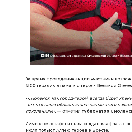
За время проведения акции участники возлож
1500 гвоздик в память о героях Великой Отеч
«Смоленск, как город-герой, всегда будет хран
тем, что наша область стала частью этого важн
поколениям»,
— отметил
губернатор Смоленс
Символом эстафеты стала солдатская фляга с в
июля польют Аллею героев в Бресте.