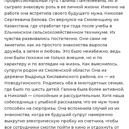
профессиональный путь Галины Пантелеевны, но и
сыграло знаковую роль в ее личной жизни. Именно на
работе она встретила своего будущего мужа, Николая
Сергеевича Белова. Он вернулся на Смоленщину из
Казахстана, где отработал три года после учебы в
Ельнинском сельскохозяйственном техникуме. Их
чувства развивались постепенно. Они сами не
заметили, как из простого знакомства выросла
дружба, а затем и любовь. Это было неизбежно, ведь
они были похожи не только внешне, но и по
характеру и по взглядам на жизнь. Как выяснилось,
супруги родом из Смоленской области. Она из
деревни Выдрица Хиславичского района, он — из
Новодугинского. Родились оба в многодетных семьях,
где было по шесть детей. Галина была более активной,
а Николай — спокойным и рассудительным. Хотя наша
собеседница с улыбкой рассказала, что ее муж тоже
способен на сюрпризы. Она вспомнила случай из их
знакомства, когда ее будущий супруг намеренно
выкрутил электрическую пробку из счетчика, чтобы
все сотрудники смогли пойти в кино и отдохнуть от