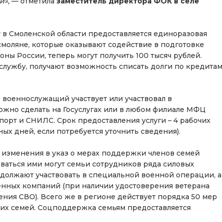
и»,
— отметила
заместитель директора ФОК в селе
 в Смоленской области предоставляется единоразовая
, смоляне, которые оказывают содействие в подготовке
ны России, теперь могут получить 100 тысяч рублей.
службу, получают возможность списать долги по кредита
о военнослужащий участвует или участвовал в
ожно сделать на Госуслугах или в любом филиале МФЦ
порт и СНИЛС. Срок предоставления услуги – 4 рабочих
ых дней, если потребуется уточнить сведения).
с изменения в указ о мерах поддержки членов семей
ваться ими могут семьи сотрудников ряда силовых
одолжают участвовать в специальной военной операции, а
оенных компаний (при наличии удостоверения ветерана
ния СВО). Всего же в регионе действует порядка 50 мер
их семей. Соцподдержка семьям предоставляется