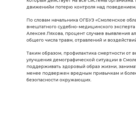
который действует на все системы организма
движенийи потерю контроля над поведением. 
По словам начальника ОГБУЗ «Смоленское обл
внештатного судебно-медицинского эксперта
Алексея Ляхова, процент случаев выявления ал
общего числа травм, отравлений и воздейств
Таким образом, профилактика смертности от 
улучшения демографической ситуации в Смолен
поддерживать здоровый образ жизни, занимат
менее подвержен вредным привычкам и более 
безопасности окружающих.