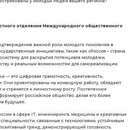
остребованы у молодых людей вашего региона?
астного отделения Международного общественного
подтверждение важной роли молодого поколения в
сударственные инициативы, такие как «Россия – страна
косистему для раскрытия потенциала молодёжи,
рству и реальным возможностям для самореализации.
 — это цифровая грамотность, креативность,
и. Они ориентированы на командную работу, обладают
и стремятся к личностному росту. Постепенное
формирует российское общество, делая его более
на будущее.
ессии в сфере IT, инжиниринга, медицины и креативных
специальности, связанные с технологиями, устойчивым
 позитивный тренд, демонстрирующий готовность