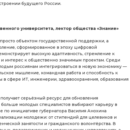
остроении будущего России.
венного университета, лектор общества «Знание»
просто объектом государственной поддержки, а
оление, сформированное в эпоху цифровой
емонстрирует высокую адаптивность, стремление к
 и интерес к общественно значимым проектам. Среди
лодым россиянам интегрироваться в новую экономику —
льское мышление, командная работа и способность к
ы в сфере ИТ, инженерии, здравоохранения, образования
 получает серьёзный ресурс для обновления
ё больше молодых специалистов выбирают карьеру в
где по инициативе губернатора Василия Анохина
еализации молодежи: от стипендий для целевиков и
енческой занятости и гражданского волонтёрства. В
ных, педагогических и медицинских направлениях, а