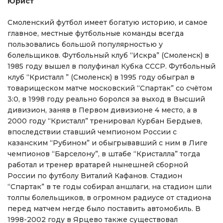
Юрист
Смоленский футбол имеет богатую историю, и самое
главное, местные футбольные команды всегда
пользовались большой популярностью у
болельщиков. Футбольный клуб “Искра” (Смоленск) в
1985 году вышел в полуфинал Кубка СССР. Футбольный
клуб “Кристалл ” (Смоленск) в 1995 году обыграл в
товарищеском матче московский “Спартак” со счётом
3:0, в 1998 году реально боролся за выход в Высший
дивизион, заняв в Первом дивизионе 4 место, а в
2000 году “Кристалл” тренировал Курбан Бердыев,
впоследствии ставший чемпионом России с
казанским “Рубином” и обыгрывавший с ним в Лиге
чемпионов “Барселону”, в штабе “Кристалла” тогда
работал и тренер вратарей нынешней сборной
России по футболу Виталий Кафанов. Стадион
“Спартак” в те годы собирал аншлаги, на стадион шли
толпы болельщиков, в огромном радиусе от стадиона
перед матчем негде было поставить автомобиль. В
1998-2002 году в Ярцево также существовал