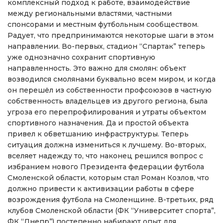
комплексный подход к работе, взаимодействие
между региональными властями, частными
спонсорами и местным футбольным сообществом.
Радует, что предпринимаются некоторые шаги в этом
направлении. Во-первых, стадион “Спартак” теперь
уже однозначно сохранит спортивную
направленность. Это важно для смолян: объект
возводился смолянами буквально всем миром, и когда
он перешёл из собственности профсоюзов в частную
собственность владельцев из другого региона, была
угроза его перепрофилирования и утраты объектом
спортивного назначения. Да и простой объекта
привел к обветшанию инфраструктуры. Теперь
ситуация должна измениться к лучшему. Во-вторых,
вселяет надежду то, что наконец решился вопрос с
избранием нового Президента федерации футбола
Смоленской области, которым стал Роман Козлов, что
должно привести к активизации работы в сфере
возрождения футбола на Смоленщине. В-третьих, ряд
клубов Смоленской области (ФК “Университет спорта”,
ФК “Днепр”) постепенно набирают опыт для