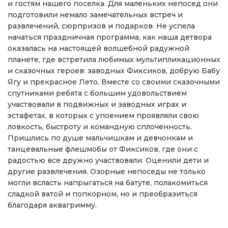
и гостям нашего поселка. Для маленьких непосед они
подготовили немало замечательных встреч и
развлечений, сюрпризов и подарков. Не успела
начаться праздничная программа, как наша детвора
оказалась на настоящей волшебной радужной
планете, где встретила любимых мультипликационных
и сказочных героев: заводных Фиксиков, добрую Бабу
Ягу и прекрасное Лето. Вместе со своими сказочными
спутниками ребята с большим удовольствием
участвовали в подвижных и заводных играх и
эстафетах, в которых с упоением проявляли свою
ловкость, быстроту и командную сплоченность.
Пришлись по душе мальчишкам и девчонкам и
танцевальные флешмобы от Фиксиков, где они с
радостью все дружно участвовали. Оценили дети и
другие развлечения. Озорные непоседы не только
могли всласть напрыгаться на батуте, полакомиться
сладкой ватой и попкорном, но и преобразиться
благодаря аквагримму.