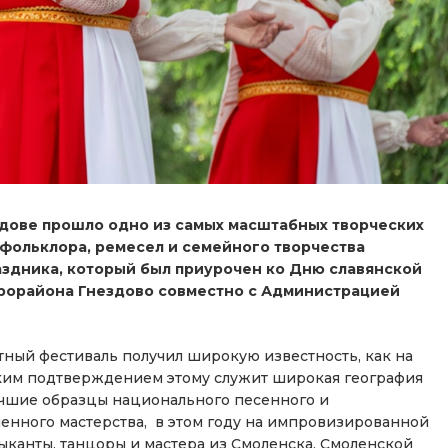
здове прошло одно из самых масштабных творческих
ольклора, ремесел и семейного творчества
аздника, который был приурочен ко Дню славянской
крорайона Гнездово совместно с Администрацией
тный фестиваль получил широкую известность, как на
рким подтверждением этому служит широкая география
учшие образцы национального песенного и
ленного мастерства, в этом году на импровизированной
ыканты, танцоры и мастера из Смоленска, Смоленской