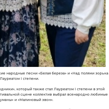
кие народные песни «Белая береза» и «Над полями зорька
Лауреатом I степени.
ники», который также стал Лауреатом I степени в этой
стивальной сцене коллектив выбрал всенародно любимые
туманы» и «Малиновый звон».