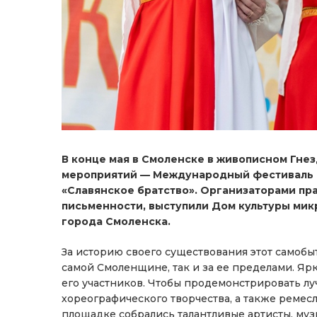
В конце мая в Смоленске в живописном Гне
мероприятий — Международный фестиваль ф
«Славянское братство». Организаторами пр
письменности, выступили Дом культуры ми
города Смоленска.
За историю своего существования этот самобы
самой Смоленщине, так и за ее пределами. Я
его участников. Чтобы продемонстрировать л
хореографического творчества, а также ремес
площадке собрались талантливые артисты, муз