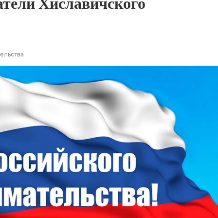
атели
Хиславичского
ельства