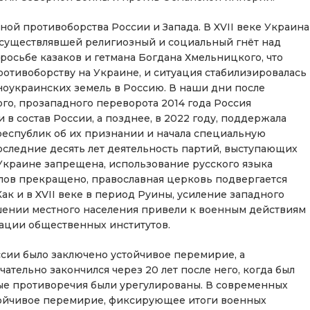
ной противоборства России и Запада. В XVII веке Украина
осуществлявшей религиозный и социальный гнёт над
росьбе казаков и гетмана Богдана Хмельницкого, что
отивоборству на Украине, и ситуация стабилизировалась
ноукраинских земель в Россию. В наши дни после
го, прозападного переворота 2014 года Россия
 состав России, а позднее, в 2022 году, поддержала
еспублик об их признании и начала специальную
оследние десять лет деятельность партий, выступающих
Украине запрещена, использование русского языка
лов прекращено, православная церковь подвергается
ак и в XVII веке в период Руины, усиление западного
шении местного населения привели к военным действиям
зации общественных институтов.
ссии было заключено устойчивое перемирие, а
тельно закончился через 20 лет после него, когда был
ые противоречия были урегулированы. В современных
тойчивое перемирие, фиксирующее итоги военных