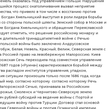
 земель оказалась под управлением Польши. Нарушения
шийся процесс окатоличивания вызвал неприятие
чества, что привело в том числе к восстанию против
о Богдан Хмельницкий выступил в роли лидера борьбы
 со стороны польской шляхты. Земский собор в Москве и
е Богдана Хмельницкого и обращение Переяславской
едует отметить, что решение российскому монарху и
 к длительной тринадцатилетней войне с Речью
о-польской войны было заключено Андрусовское
уж, Белая, Невель, Красный, Велиж, Северская земля с
за Россией право на левобережную Малороссию. Киев
порожская Сечь переходила под совместное управление
1687 годов («Руина») характеризовался борьбой между
ва распадом институтов управления, упадком,
ия ситуации произошла только после 1686 года, когда
й мир, согласно которому согласно которому Речь
 Запорожской Сечью, признавала за Российским
орожье, Смоленск и Чернигово-Северскую землю
сяч рублей субсидий на ведение войны с Портой и
ведущим войну против Турции. Договор стал основой
ремя Северной войны и против Османской империи.