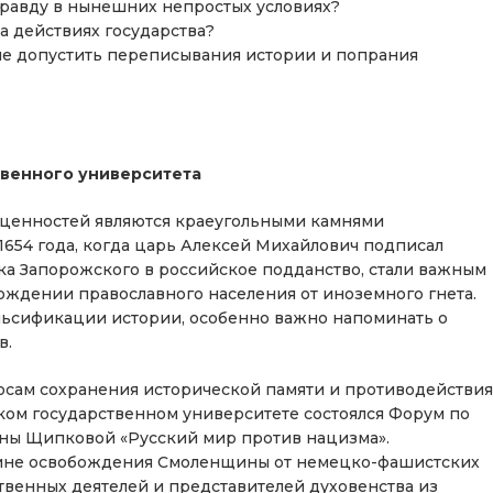
правду в нынешних непростых условиях?
а действиях государства?
 не допустить переписывания истории и попрания
твенного университета
 ценностей являются краеугольными камнями
1654 года, когда царь Алексей Михайлович подписал
ка Запорожского в российское подданство, стали важным
ождении православного населения от иноземного гнета.
льсификации истории, особенно важно напоминать о
.​
осам сохранения исторической памяти и противодействия
нском государственном университете состоялся Форум по
ны Щипковой «Русский мир против нацизма».
щине освобождения Смоленщины от немецко-фашистских
твенных деятелей и представителей духовенства из