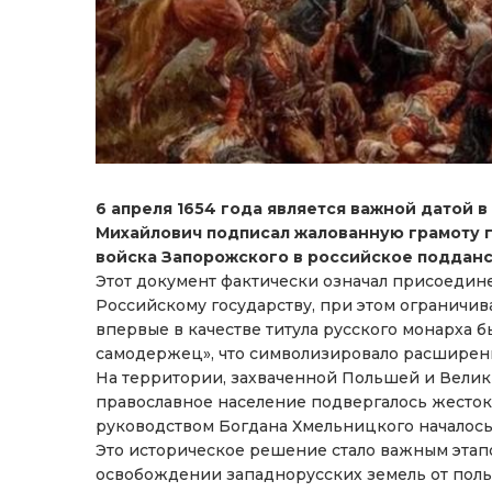
6 апреля 1654 года является важной датой в
Михайлович подписал жалованную грамоту 
войска Запорожского в российское подданс
Этот документ фактически означал присоедине
Российскому государству, при этом ограничива
впервые в качестве титула русского монарха 
самодержец», что символизировало расширени
На территории, захваченной Польшей и Велик
православное население подвергалось жесток
руководством Богдана Хмельницкого началось
Это историческое решение стало важным этап
освобождении западнорусских земель от поль