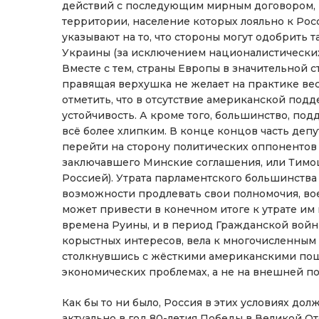
действий с последующим мирным договором, п
территории, население которых лояльно к Рос
указывают на то, что стороны могут одобрить 
Украины (за исключением националистических 
Вместе с тем, страны Европы в значительной 
правящая верхушка не желает на практике вес
отметить, что в отсутствие американской под
устойчивость. А кроме того, большинство, по
всё более хлипким. В конце концов часть деп
перейти на сторону политических оппонентов
заключавшего Минские соглашения, или Тимош
Россией). Утрата парламентского большинств
возможности продлевать свои полномочия, во
может привести в конечном итоге к утрате им 
времена Руины, и в период Гражданской войн
корыстных интересов, вела к многочисленным
столкнувшись с жёсткими американскими пош
экономических проблемах, а не на внешней п
Как бы то ни было, Россия в этих условиях до
актуально в год 80-летия Победы в Великой О