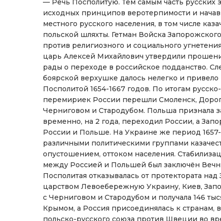
— Речь Посполитую. Тем самым часть русских
исходных принципов веротерпимости и начав
местного русского населения, в том числе каза
польской шляхты. Гетман Войска Запорожског
против религиозного и социального угнетения
царь Алексей Михайлович утвердили прошени
рады о переходе в российское подданство. Сл
боярской верхушке далось нелегко и привело
Посполитой 1654-1667 годов. По итогам русск
перемириек России перешли Смоленск, Дорогоб
Черниговом и Стародубом. Польша признала 
временно, на 2 года, переходил России, а За
России и Польше. На Украине же период 1657-
различными политическими группами казачест
опустошением, оттоком населения. Стабилизац
между Россией и Польшей был заключён Вечны
Посполитая отказывалась от протектората над
царством Левоебережную Украину, Киев, Зап
с Черниговом и Стародубом и получала 146 ты
Крымом, а Россия присоединялась к странам, 
польско-русского союза против Швеции во в