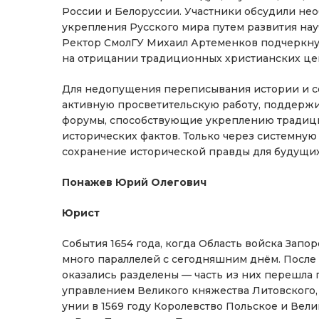
России и Белоруссии. Участники обсудили н
укрепления Русского мира путем развития на
Ректор СмолГУ Михаил Артеменков подчеркнул, 
на отрицании традиционных христианских це
Для недопущения переписывания истории и с
активную просветительскую работу, поддержи
форумы, способствующие укреплению традиц
исторических фактов. Только через системную
сохранение исторической правды для будущи
Понажев Юрий Олегович
Юрист
События 1654 года, когда Область войска Зап
много параллелей с сегодняшним днём. После
оказались разделены — часть из них перешла п
управлением Великого княжества Литовского,
унии в 1569 году Королевство Польское и Вел