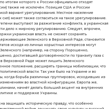
о итогам которого к России официально отходят
сии) также не исключён. Позиция США и России
такой вариант урегулирования. Местное население
сил) может также согласиться на такое урегулирование.
степени выступают за разжигание конфликта, а украинская
ти дело к мирному регулированию. Следует, впрочем,
держки украинская власть не сможет сохранять
ддерживающее Зеленского в Верховной Раде, становится
утатов исходя из личных корыстных интересов могут
 Зеленского (например, на сторону Порошенко,
енко, достигавшей договорённости по транзиту газа с
а в Верховной Раде может лишить Зеленского
енное положение, расширять границы мобилизации, что
политической власти. Так уже было на Украине и во
ы, когда борьба различных группировок, исходивших из
 изменениям во властной конфигурации. Европа же,
линами, начнёт делать больший акцент на внутренних
олитике и поддержке Украины.
лжна защищать историческую правду, что особенно
течественной войне, защищать свою культуру и русский