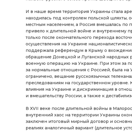
И в наше время территория Украины стала аре
находилась под контролем польской шляхты, 
местным населением, а Россия вмешалась по п
привело к длительной войне и внутреннему пр
только после окончательного перехода восточ
осуществления на Украине националистическо
поддержала референдум в Крыму о вхождении в
обращение Донецкой и Луганской народных р
военную операцию на Украине. При этом за п
за нормальные отношения с Россией, была на 
ограничено, вещание русскоязычных телекана
преследованиям на государственном уровне. К
влияния на Украине и дискриминация в отно
и вмешательству России, а также к дестабили
В XVII веке после длительной войны в Малоро
внутренний хаос на территории Украины оконча
заключен итоговый мирный договор и основн
реалиях аналогичный вариант (длительное ус