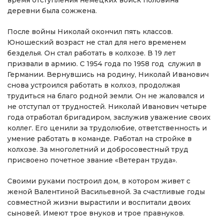
время отступления немецких войск половина
деревни была сожжена.
После войны Николай окончил пять классов.
Юношеский возраст не стал для него временем
безделья. Он стал работать в колхозе. В 19 лет
призвали в армию. С 1954 года по 1958 год служил в
Германии. Вернувшись на родину, Николай Иванович
снова устроился работать в колхоз, продолжая
трудиться на благо родной земли. Он не жаловался и
не отступал от трудностей. Николай Иванович четыре
года отработал бригадиром, заслужив уважение своих
коллег. Его ценили за трудолюбие, ответственность и
умение работать в команде. Работал на стройке в
колхозе. За многолетний и добросовестный труд
присвоено почетное звание «Ветеран труда».
Своими руками построил дом, в котором живет с
женой Валентиной Васильевной. За счастливые годы
совместной жизни вырастили и воспитали двоих
сыновей. Имеют трое внуков и трое правнуков.