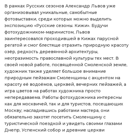
В рамках Русских сезонов Александр Львов уже
организовывал уникальные, самобытные
фотовыставки, среди которых можно выделить
экспозицию «Русские сезоны. Кижи». Будучи
фотохудожником-маринистом, Львов
заинтересовался проходившей в Кижах парусной
регатой и смог блестяще отразить природную красоту
озёр, редкость деревянной архитектуры,
неотразимость православной культуры тех мест. В
своей новой работе, посвящённой Смоленской земле,
художник также уделяет большое внимание
природным пейзажам Смоленщины с акцентом на
красоту её водоёмов, церквей, вечерних пейзажей, а
игра цветов на работах художника просто
непередаваема. Работы фотохудожника интересны
как для москвичей, так и для туристов, посещающих
Москву; насладившись работами мастера, они
обязательно захотят посетить Смоленщину с
туристической поездкой и увидеть своими глазами
Днепр, Успенский собор и древние церкви