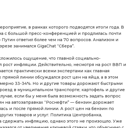
оприятие, в рамках которого подводятся итоги года. В
ена с большой пресс-конференцией и продлилась почти
 Путин ответил более чем на 70 вопросов. Анализом и
резе занимался GigaChat “Сбера”.
 сложилось ощущение, что главной социально-
 рост инфляции. Действительно, несмотря на рост ВВП и
ается практически всеми экспертами как главная
 прямой линии обсуждался рост цен на яйца, а в этом
имерно 33-34%. Но и другие товары дорожают быстрыми
роезд в муниципальном транспорте; картофель и другие
лучае, если бы у меня была возможность задать вопрос
зин на автозаправках “Роснефти” — бензин дорожает
сь и после прямой линии. А рост цен на бензин по
угих товаров и услуг. Политика Центробанка,
а сдержать инфляцию, однако этого не произошло. Уже
азался от увеличения ключевой ставки, что объяснимо с