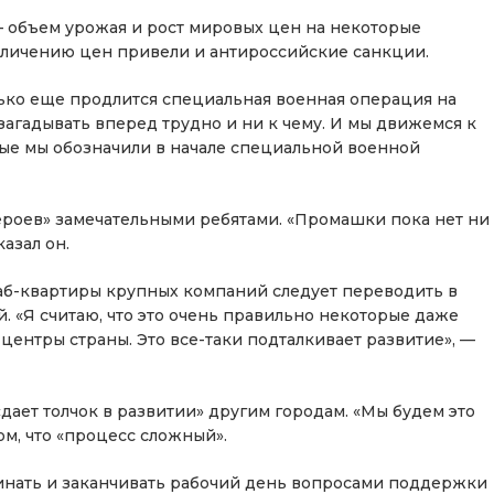
 объем урожая и рост мировых цен на некоторые
величению цен привели и антироссийские санкции.
олько еще продлится специальная военная операция на
загадывать вперед трудно и ни к чему. И мы движемся к
ые мы обозначили в начале специальной военной
ероев» замечательными ребятами. «Промашки пока нет ни
азал он.
таб-квартиры крупных компаний следует переводить в
. «Я считаю, что это очень правильно некоторые даже
ентры страны. Это все-таки подталкивает развитие», —
«дает толчок в развитии» другим городам. «Мы будем это
ом, что «процесс сложный».
инать и заканчивать рабочий день вопросами поддержки