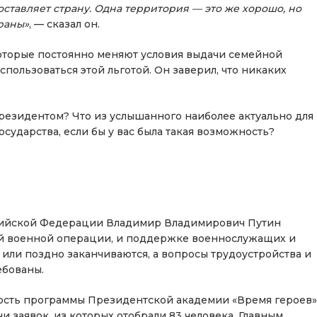
оставляет страну. Одна территория — это же хорошо, но
раны»
, — сказал он.
которые постоянно меняют условия выдачи семейной
спользоваться этой льготой. Он заверил, что никаких
резидентом? Что из услышанного наиболее актуально для
осударства, если бы у вас была такая возможность?
ссийской Федерации Владимир Владимирович Путин
й военной операции, и поддержке военнослужащих и
 или поздно заканчиваются, а вопросы трудоустройства и
ебованы.
сть программы Президентской академии «Время героев»
чи заявок, из которых отобрали 83 человека. Главным