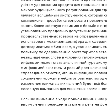
учётом удорожания кредита для промышленно
макропруденциального регулирования для сд
является волшебным инструментом, который с
комплексная проработка вопроса и применени
занять более жёсткую позицию в борьбе с инф
установлению предельно допустимых розничн
продовольственных товаров на определённый с
использовать механизм демпфера для сдержив
договариваться с бизнесом, а устанавливать е
политику по сдерживанию роста тарифов ест
незащищённых слоёв в условиях галопирующей
инфляции может стать аналогичной турецкому
с инфляцией в 50-80%, и резкий рост ключево
справедливо отметил, что на инфляцию повли
сохранения урожая в неблагоприятных погодны
изменения климата этих явлений будет всё б
посевную кампанию для снижения возможного
Больше внимание в ходе прямой линии было 
выступления президента стала его речь на фо