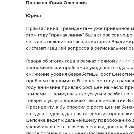
Понажев Юрий Олегович
Юрист
Прямая линия Президента — уже привычное мер
этом году “прямая линия” была снова совмещ
четыре с половиной часа, за которые Владимир
систематизацией вопросов в региональном раз
Говоря об итогах года в рамках прямой линии,
экономической проблемой уходящего года стал
снижение уровня безработицы, рост цен отмеч
проблема экономики. В прошлом году в рамках
году внимание привлёк рост цен на масло пр
темпами — коммунальные услуги и особенно п
товары и услуги дорожают выше инфляции. В с
Президенту, я бы спросил о росте цен на бен
каждую неделю, данная тенденция продолжила
цепочке ведёт к дальнейшему подорожанию др
увеличивавшего ключевую ставку, должна был
после прямой линии Банк России временно отк