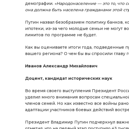
демографии.
«Народонаселение — это то, что с
она должна быть населена гражданами этой ст
Путин назвал безобразием политику банков, 
ипотеки, из-за чего молодые семьи не могут во
лимитов по программе не будет.
Как вы оцениваете итоги года, подведенные п
вашего региона? О чем бы вы спросили главу г
Иванов Александр Михайлович
Доцент, кандидат исторических наук
Во время своего выступления Президент Ро
уделил много внимания вопросам специально
членов семей. Но как известно все войны рано
адаптации участников боевых действий востр
Президент Владимир Путин подчеркнул важно
отметил, что на первый этап поступило 43 тыся