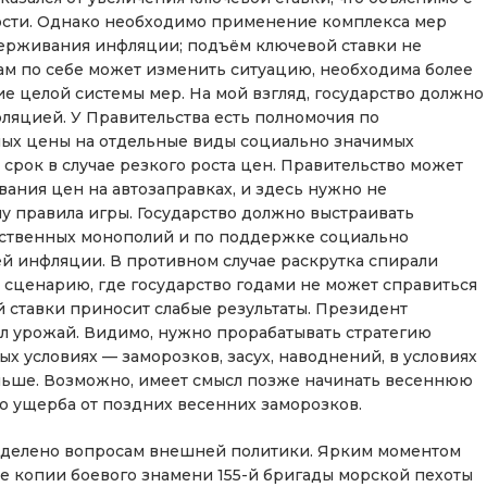
сти. Однако необходимо применение комплекса мер
ерживания инфляции; подъём ключевой ставки не
ам по себе может изменить ситуацию, необходима более
е целой системы мер. На мой взгляд, государство должно
ляцией. У Правительства есть полномочия по
ых цены на отдельные виды социально значимых
рок в случае резкого роста цен. Правительство может
ания цен на автозаправках, и здесь нужно не
му правила игры. Государство должно выстраивать
ественных монополий и по поддержке социально
 инфляции. В противном случае раскрутка спирали
 сценарию, где государство годами не может справиться
й ставки приносит слабые результаты. Президент
ял урожай. Видимо, нужно прорабатывать стратегию
х условиях — заморозков, засух, наводнений, в условиях
ольше. Возможно, имеет смысл позже начинать весеннюю
 ущерба от поздних весенних заморозков.
уделено вопросам внешней политики. Ярким моментом
не копии боевого знамени 155-й бригады морской пехоты