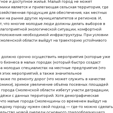
тное и доступное жильё. Малый город не может
омики является и прилегающая сельская территория, где
озяйственная продукция для обеспечения, как местных
жи на рынке других муниципалитетов и регионов. И,
т, что многие молодые люди должны делать выборов в
благоприятной экологической ситуации, комфортной
сположения необходимой инфраструктуры. При условии
Смоленской области выйдут на траекторию устойчивого
о должно срочно осуществить мероприятия (которые уже
о бизнеса в малых городах (который быстро создаст
ра молодых специалистах на местные предприятия (что
 этих мероприятий, а также значительное
также по ремонту дорог (что может служить в качестве
номики), зримое увеличение объёма посевных площадей
 города Смоленской области избегут участи деградации,
одёжи с данных территорий. Хотя демографическая
, что малые города Смоленщины со временем выйдут на
аждому городу нужен свой подход — где-то можно сделать
оительство новой очереди основного градообразующего